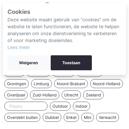
Cookies
Deze website maakt gebruik van "cookies" om de
website te laten functioneren, de website te helpen
analyseren om onze dienstverlening te verbeteren
of voor marketing doeleindes.
Lees meer
Weigeren
Toestaan
Drenthe
Flevoland
Friesland
Gelderland
Groningen
Limburg
Noord-Brabant
Noord-Holland
Overijssel
Zuid-Holland
Utrecht
Zeeland
Outdoor
Indoor
Overdekt buiten
Dubbel
Enkel
Mini
Verwacht