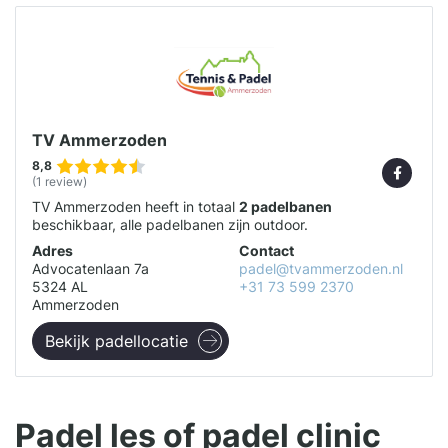
TV Ammerzoden
8,8
(1 review)
TV Ammerzoden heeft in totaal
2 padelbanen
beschikbaar, alle padelbanen zijn outdoor.
Adres
Contact
Advocatenlaan 7a
padel@tvammerzoden.nl
5324 AL
+31 73 599 2370
Ammerzoden
Bekijk padellocatie
Padel les of padel clinic