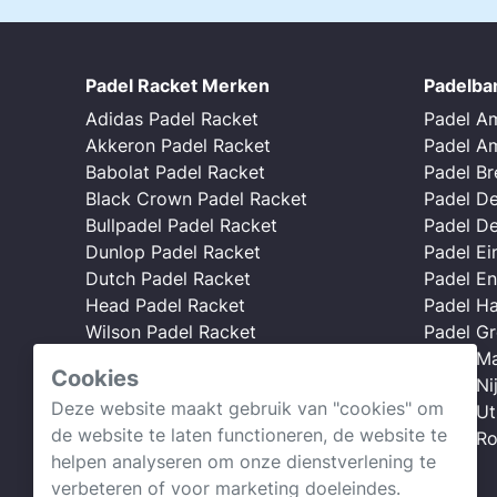
Padel Racket Merken
Padelba
Adidas Padel Racket
Padel A
Akkeron Padel Racket
Padel A
Babolat Padel Racket
Padel B
Black Crown Padel Racket
Padel D
Bullpadel Padel Racket
Padel D
Dunlop Padel Racket
Padel E
Dutch Padel Racket
Padel E
Head Padel Racket
Padel H
Wilson Padel Racket
Padel G
Nox Padel Racket
Padel Ma
Cookies
Starvie Padel Racket
Padel N
Deze website maakt gebruik van "cookies" om
Padel Ut
de website te laten functioneren, de website te
Webshop →
Padel R
helpen analyseren om onze dienstverlening te
verbeteren of voor marketing doeleindes.