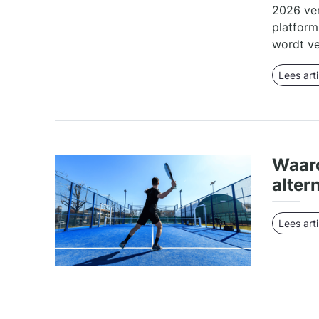
2026 ver
platform
wordt ve
Lees arti
Waaro
alter
Lees arti