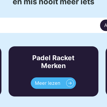
en mis nooit meer iets
A
Padel Racket
Merken
Meer lezen