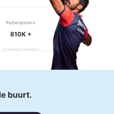
Padelspelers
810K +
Berekening door padelgids.nl
de buurt.