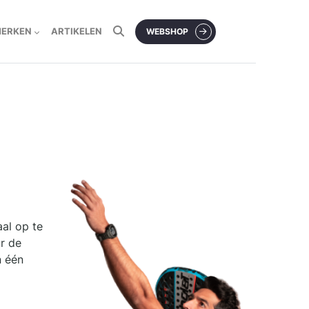
MERKEN
ARTIKELEN
WEBSHOP
aal op te
r de
n één