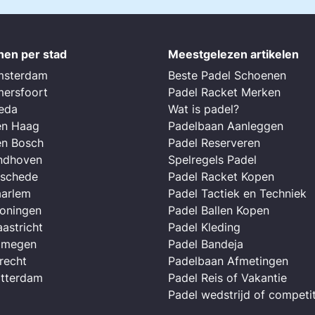
nen per stad
Meestgelezen artikelen
msterdam
Beste Padel Schoenen
mersfoort
Padel Racket Merken
reda
Wat is padel?
en Haag
Padelbaan Aanleggen
en Bosch
Padel Reserveren
indhoven
Spelregels Padel
nschede
Padel Racket Kopen
aarlem
Padel Tactiek en Techniek
roningen
Padel Ballen Kopen
astricht
Padel Kleding
ijmegen
Padel Bandeja
recht
Padelbaan Afmetingen
otterdam
Padel Reis of Vakantie
Padel wedstrijd of competit