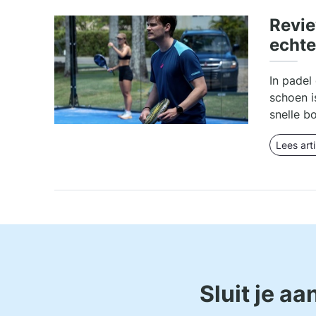
Revie
echte
In padel
schoen i
snelle b
Lees arti
Sluit je a