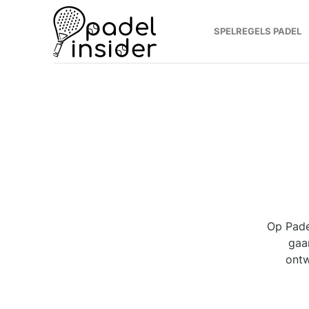
SPELREGELS PADEL
Op Padel
gaa
ontw