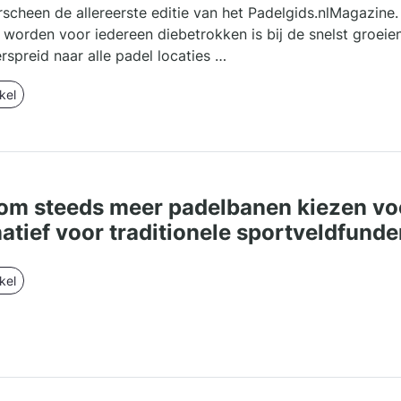
scheen de allereerste editie van het Padelgids.nlMagazine.
 worden voor iedereen diebetrokken is bij de snelst groei
rspreid naar alle padel locaties …
kel
m steeds meer padelbanen kiezen vo
natief voor traditionele sportveldfund
kel