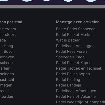
nen per stad
Meestgelezen artikelen
msterdam
Beste Padel Schoenen
mersfoort
Padel Racket Merken
reda
Wat is padel?
en Haag
Padelbaan Aanleggen
en Bosch
Padel Reserveren
indhoven
Spelregels Padel
nschede
Padel Racket Kopen
aarlem
Padel Tactiek en Techniek
roningen
Padel Ballen Kopen
astricht
Padel Kleding
ijmegen
Padel Bandeja
recht
Padelbaan Afmetingen
otterdam
Padel Reis of Vakantie
Padel wedstrijd of competit