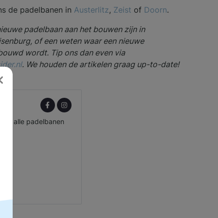
ns de padelbanen in
Austerlitz
,
Zeist
of
Doorn
.
nieuwe padelbaan aan het bouwen zijn in
jsenburg, of een weten waar een nieuwe
ouwd wordt. Tip ons dan even via
der.nl
. We houden de artikelen graag up-to-date!
ar, alle padelbanen
.com