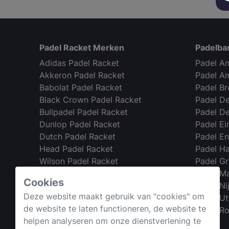
Padel Racket Merken
Padelba
Adidas Padel Racket
Padel A
Akkeron Padel Racket
Padel A
Babolat Padel Racket
Padel B
Black Crown Padel Racket
Padel D
Bullpadel Padel Racket
Padel D
Dunlop Padel Racket
Padel E
Dutch Padel Racket
Padel E
Head Padel Racket
Padel H
Wilson Padel Racket
Padel G
Nox Padel Racket
Padel Ma
Cookies
Starvie Padel Racket
Padel N
Deze website maakt gebruik van "cookies" om
Padel Ut
de website te laten functioneren, de website te
Webshop →
Padel R
helpen analyseren om onze dienstverlening te