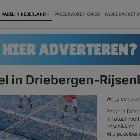
PADEL IN NEDERLAND
PADEL RACKET KOPEN
PADEL RACKET 
el in Driebergen-Rijsen
Wil je een
pad
Padel in Drie
In totaal hee
beschikking.
Alle padelban