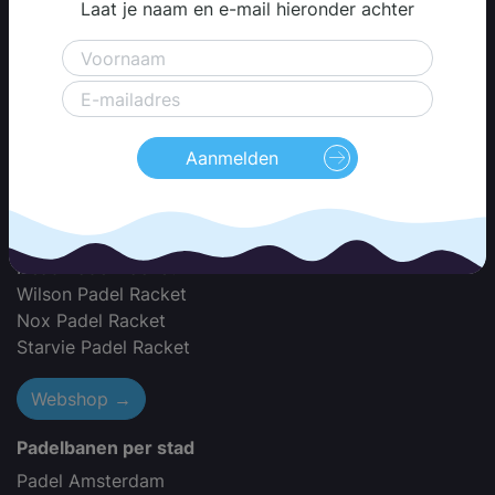
Laat je naam en e-mail hieronder achter
Padel Racket Merken
Adidas Padel Racket
Akkeron Padel Racket
Babolat Padel Racket
Aanmelden
Black Crown Padel Racket
Bullpadel Padel Racket
Dunlop Padel Racket
Dutch Padel Racket
Head Padel Racket
Wilson Padel Racket
Nox Padel Racket
Starvie Padel Racket
Webshop →
Padelbanen per stad
Padel Amsterdam