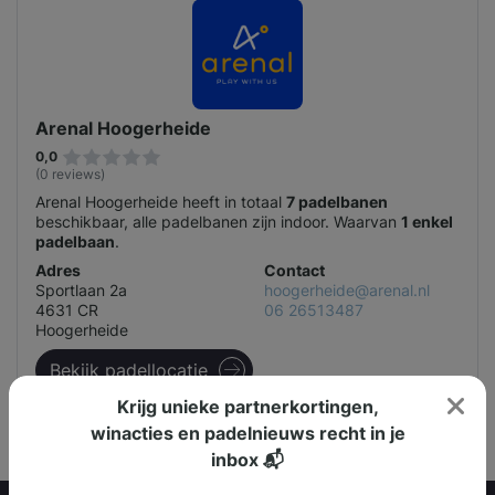
Arenal Hoogerheide
0,0
(0 reviews)
Arenal Hoogerheide heeft in totaal
7 padelbanen
beschikbaar, alle padelbanen zijn indoor. Waarvan
1 enkel
padelbaan
.
Adres
Contact
Sportlaan 2a
hoogerheide@arenal.nl
4631 CR
06 26513487
Hoogerheide
Bekijk padellocatie
Krijg unieke partnerkortingen,
winacties en padelnieuws recht in je
inbox 📬