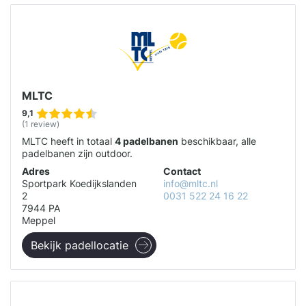
MLTC
9,1
(1 review)
MLTC heeft in totaal
4 padelbanen
beschikbaar, alle
padelbanen zijn outdoor.
Adres
Contact
Sportpark Koedijkslanden
info@mltc.nl
2
0031 522 24 16 22
7944 PA
Meppel
Bekijk padellocatie