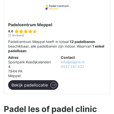
Padelcentrum Meppel
8,6
(2 reviews)
Padelcentrum Meppel heeft in totaal
12 padelbanen
beschikbaar, alle padelbanen zijn indoor. Waarvan
1 enkel
padelbaan
.
Adres
Contact
Sportpark Koedijkslanden
info@bijjans.nl
4
0522 241 622
7944 PA
Meppel
Bekijk padellocatie
Padel les of padel clinic