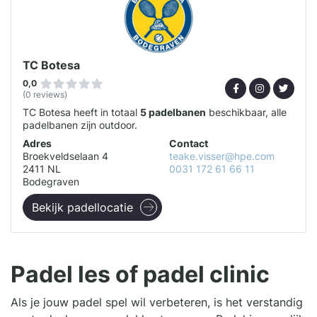
TC Botesa
0,0
(0 reviews)
TC Botesa heeft in totaal
5 padelbanen
beschikbaar, alle
padelbanen zijn outdoor.
Adres
Contact
Broekveldselaan 4
teake.visser@hpe.com
2411 NL
0031 172 61 66 11
Bodegraven
Bekijk padellocatie
Padel les of padel clinic
Als je jouw padel spel wil verbeteren, is het verstandig