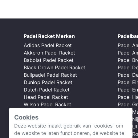
Padel Racket Merken
Padelba
Adidas Padel Racket
Padel A
Akkeron Padel Racket
Padel A
Babolat Padel Racket
Padel B
Black Crown Padel Racket
Padel D
Bullpadel Padel Racket
Padel D
Dunlop Padel Racket
Padel E
Dutch Padel Racket
Padel E
Head Padel Racket
Padel H
Wilson Padel Racket
Padel G
Nox Padel Racket
Padel Ma
Cookies
Starvie Padel Racket
Padel N
Deze website maakt gebruik van "cookies" om
Padel Ut
de website te laten functioneren, de website te
Webshop →
Padel R