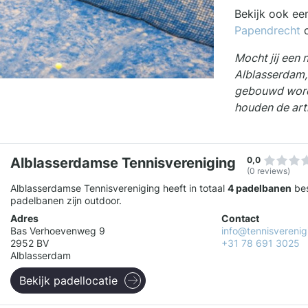
Bekijk ook ee
Papendrecht
Mocht jij een 
Alblasserdam,
gebouwd wordt
houden de art
Alblasserdamse Tennisvereniging
0,0
(0 reviews)
Alblasserdamse Tennisvereniging heeft in totaal
4 padelbanen
bes
padelbanen zijn outdoor.
Adres
Contact
Bas Verhoevenweg 9
info@tennisverenig
2952 BV
+31 78 691 3025
Alblasserdam
Bekijk padellocatie