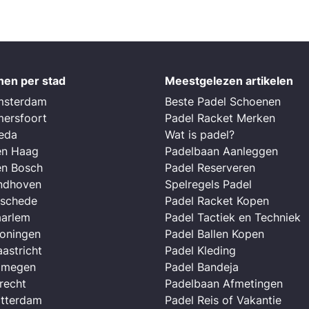
nen per stad
Meestgelezen artikelen
msterdam
Beste Padel Schoenen
mersfoort
Padel Racket Merken
reda
Wat is padel?
en Haag
Padelbaan Aanleggen
en Bosch
Padel Reserveren
indhoven
Spelregels Padel
nschede
Padel Racket Kopen
aarlem
Padel Tactiek en Techniek
roningen
Padel Ballen Kopen
astricht
Padel Kleding
ijmegen
Padel Bandeja
recht
Padelbaan Afmetingen
otterdam
Padel Reis of Vakantie