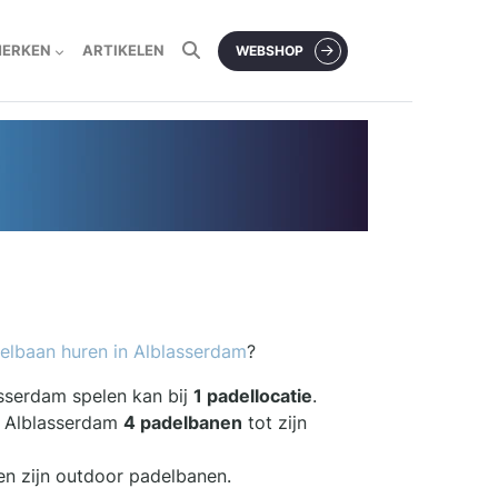
MERKEN
ARTIKELEN
WEBSHOP
elbaan huren in Alblasserdam
?
asserdam spelen kan bij
1 padellocatie
.
ft Alblasserdam
4 padelbanen
tot zijn
en zijn outdoor padelbanen.