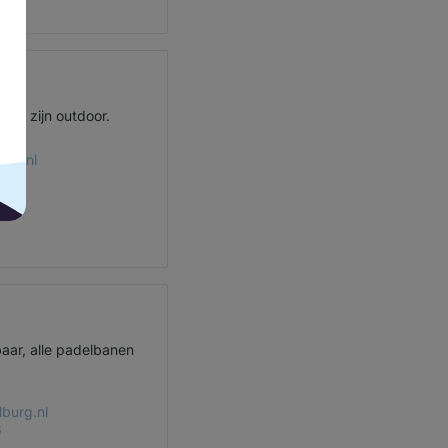
nen zijn outdoor.
ijn.nl
9
aar, alle padelbanen
lburg.nl
6