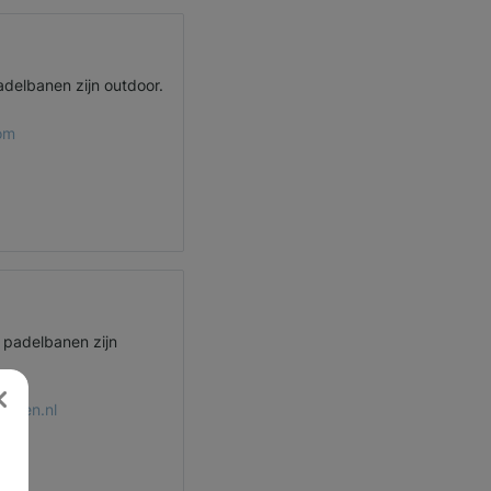
adelbanen zijn outdoor.
om
 padelbanen zijn
elden.nl