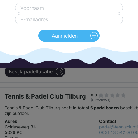
RTV Quirijn
0,0
(0 reviews)
Aanmelden
RTV Quirijn heeft in totaal
2 padelbanen
beschikbaar, alle padelba
Adres
Contact
Centaurusweg 142
secretariaat@rtvquir
5015 TA
0031 13 455 72 5
Tilburg
Bekijk padellocatie
Tennis & Padel Club Tilburg
0,0
(0 reviews)
Tennis & Padel Club Tilburg heeft in totaal
6 padelbanen
beschikb
zijn outdoor.
Adres
Contact
Goirleseweg 34
padel@tennisclubti
5026 PC
0031 13 542 06 0