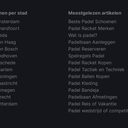
nen per stad
Meestgelezen artikelen
msterdam
Beste Padel Schoenen
mersfoort
Padel Racket Merken
reda
Wat is padel?
en Haag
Padelbaan Aanleggen
en Bosch
Padel Reserveren
indhoven
Spelregels Padel
nschede
Padel Racket Kopen
aarlem
Padel Tactiek en Techniek
roningen
Padel Ballen Kopen
astricht
Padel Kleding
ijmegen
Padel Bandeja
recht
Padelbaan Afmetingen
otterdam
Padel Reis of Vakantie
Padel wedstrijd of competit