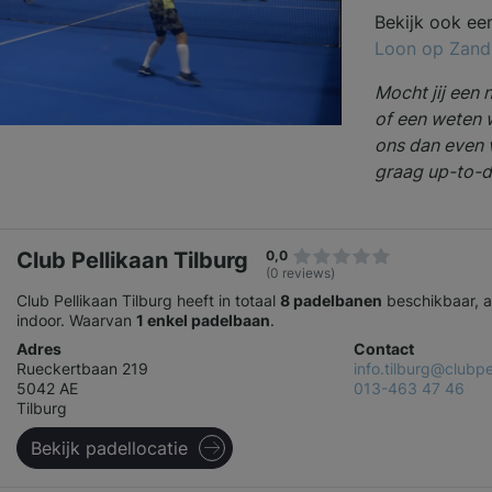
Bekijk ook ee
Loon op Zand
Mocht jij een 
of een weten 
ons dan even 
graag up-to-d
Club Pellikaan Tilburg
0,0
(0 reviews)
Club Pellikaan Tilburg heeft in totaal
8 padelbanen
beschikbaar, a
indoor. Waarvan
1 enkel padelbaan
.
Adres
Contact
Rueckertbaan 219
info.tilburg@clubpe
5042 AE
013-463 47 46
Tilburg
Bekijk padellocatie