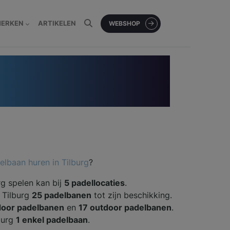
MERKEN
ARTIKELEN
WEBSHOP
elbaan huren in Tilburg
?
rg spelen kan bij
5 padellocaties
.
t Tilburg
25 padelbanen
tot zijn beschikking.
door padelbanen
en
17 outdoor padelbanen
.
burg
1 enkel padelbaan
.