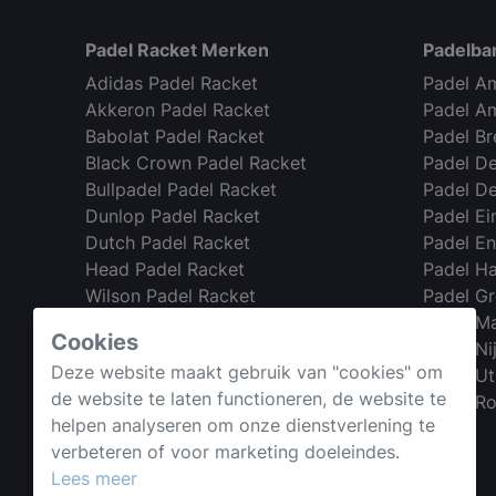
Padel Racket Merken
Padelba
Adidas Padel Racket
Padel A
Akkeron Padel Racket
Padel A
Babolat Padel Racket
Padel B
Black Crown Padel Racket
Padel D
Bullpadel Padel Racket
Padel D
Dunlop Padel Racket
Padel E
Dutch Padel Racket
Padel E
Head Padel Racket
Padel H
Wilson Padel Racket
Padel G
Nox Padel Racket
Padel Ma
Cookies
Starvie Padel Racket
Padel N
Deze website maakt gebruik van "cookies" om
Padel Ut
de website te laten functioneren, de website te
Webshop →
Padel R
helpen analyseren om onze dienstverlening te
verbeteren of voor marketing doeleindes.
Lees meer