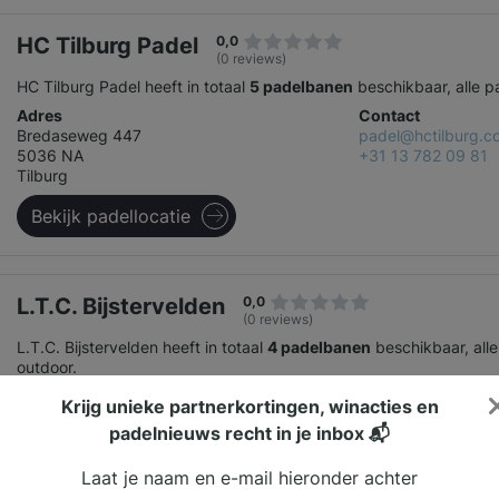
HC Tilburg Padel
0,0
(0 reviews)
HC Tilburg Padel heeft in totaal
5 padelbanen
beschikbaar, alle p
Adres
Contact
Bredaseweg 447
padel@hctilburg.c
5036 NA
+31 13 782 09 81
Tilburg
Bekijk padellocatie
L.T.C. Bijstervelden
0,0
(0 reviews)
L.T.C. Bijstervelden heeft in totaal
4 padelbanen
beschikbaar, alle
outdoor.
Adres
Contact
Krijg unieke partnerkortingen, winacties en
Bijsterveldenlaan 1b
bestuur@ltcbijsterv
padelnieuws recht in je inbox 📬
5045 ZZ
013-5714244
Tilburg
Laat je naam en e-mail hieronder achter
Bekijk padellocatie