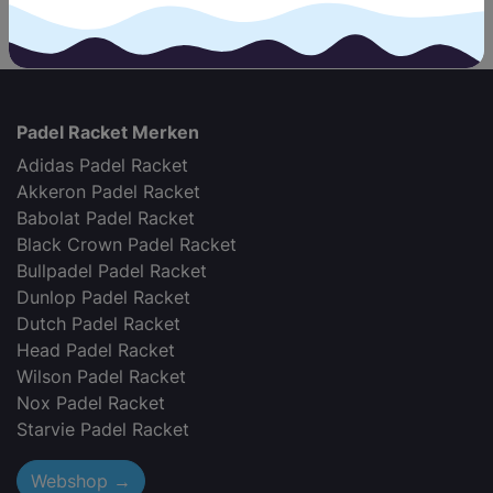
Nederland
.
Padel Racket Merken
Adidas Padel Racket
Akkeron Padel Racket
Babolat Padel Racket
Black Crown Padel Racket
Bullpadel Padel Racket
Dunlop Padel Racket
Dutch Padel Racket
Head Padel Racket
Wilson Padel Racket
Nox Padel Racket
Starvie Padel Racket
Webshop →