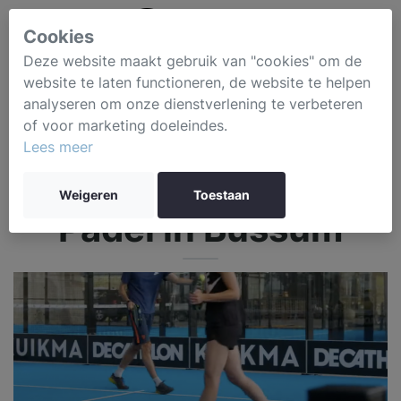
Cookies
Deze website maakt gebruik van "cookies" om de
website te laten functioneren, de website te helpen
analyseren om onze dienstverlening te verbeteren
of voor marketing doeleindes.
Lees meer
Weigeren
Toestaan
Padel in Bussum