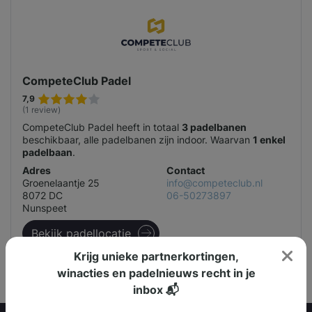
CompeteClub Padel
7,9
(1 review)
CompeteClub Padel heeft in totaal
3 padelbanen
beschikbaar, alle padelbanen zijn indoor. Waarvan
1 enkel
padelbaan
.
Adres
Contact
Groenelaantje 25
info@competeclub.nl
8072 DC
06-50273897
Nunspeet
Bekijk padellocatie
Krijg unieke partnerkortingen,
winacties en padelnieuws recht in je
inbox 📬