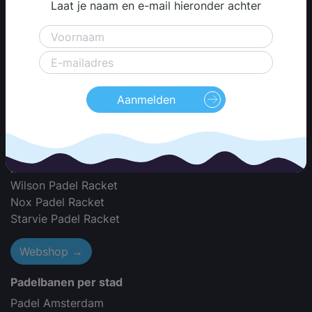
Laat je naam en e-mail hieronder achter
Padel Racket Merken
Adidas Padel Racket
Akkeron Padel Racket
Babolat Padel Racket
Aanmelden
Black Crown Padel Racket
Bullpadel Padel Racket
Dunlop Padel Racket
Dutch Padel Racket
Head Padel Racket
Wilson Padel Racket
Nox Padel Racket
Starvie Padel Racket
Webshop →
Padelbanen per stad
Padel Amsterdam