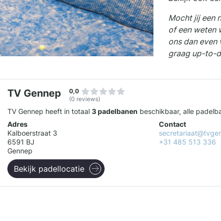
Mocht jij een
of een weten 
ons dan even 
graag up-to-d
TV Gennep
0,0
(0 reviews)
TV Gennep heeft in totaal
3 padelbanen
beschikbaar, alle padelba
Adres
Contact
Kalboerstraat 3
secretariaat@tvge
6591 BJ
+31 485 513 336
Gennep
Bekijk padellocatie