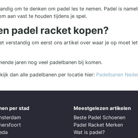
rstandig om te denken om padel les te nemen. Padel is namel
om aan vast te houden tijdens je spel.
en padel racket kopen?
het verstandig om eerst ons artikel over waar je op moet let
omende jaren nog veel padelbanen bij komen.
ijk dan alle padelbanen per locatie hier:
Padelbanen Nede
nen per stad
Meestgelezen artikelen
msterdam
Beste Padel Schoenen
mersfoort
Padel Racket Merken
reda
Wat is padel?