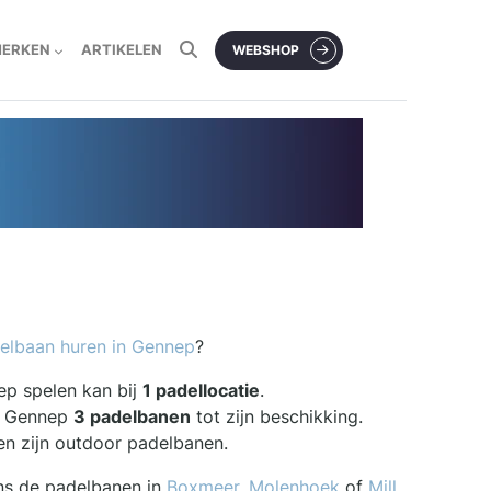
MERKEN
ARTIKELEN
WEBSHOP
elbaan huren in Gennep
?
ep spelen kan bij
1 padellocatie
.
ft Gennep
3 padelbanen
tot zijn beschikking.
en zijn outdoor padelbanen.
ns de padelbanen in
Boxmeer
,
Molenhoek
of
Mill
.