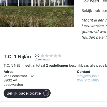
Ook heeft Le
Bekijk ook ee
Mocht jij een 
Leeuwarden, o
gebouwd wordt
houden de art
T.C. 't Nijlân
0,0
(0 reviews)
T.C. 't Nijlân heeft in totaal
2 padelbanen
beschikbaar, alle padelb
Adres
Contact
Van Loonstraat 132
info@tcnijlan.nl
8932 AV
058 212 4689
Leeuwarden
Bekijk padellocatie