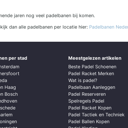
omende jaren nog veel padelbanen bij komen.
ijk dan alle padelbanen per locatie hier:
Padelbanen Nede
nen per stad
Meestgelezen artikelen
msterdam
Beste Padel Schoenen
mersfoort
Padel Racket Merken
reda
Wat is padel?
en Haag
Padelbaan Aanleggen
en Bosch
Padel Reserveren
indhoven
Spelregels Padel
nschede
Padel Racket Kopen
aarlem
Padel Tactiek en Techniek
roningen
Padel Ballen Kopen