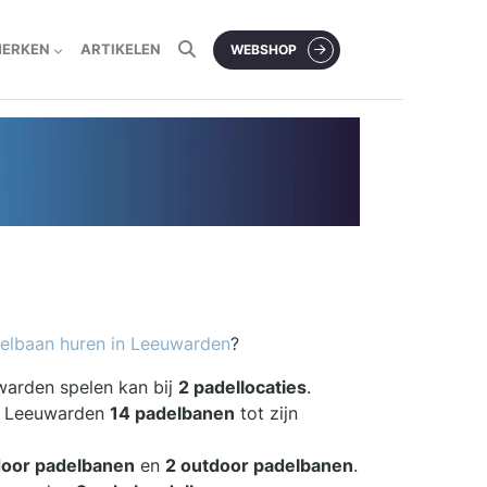
MERKEN
ARTIKELEN
WEBSHOP
elbaan huren in Leeuwarden
?
warden spelen kan bij
2 padellocaties
.
ft Leeuwarden
14 padelbanen
tot zijn
door padelbanen
en
2 outdoor padelbanen
.