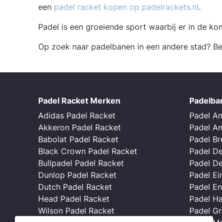
een
padel racket kopen op padelrackets.nl
.
Padel is een groeiende sport waarbij er in de k
Op zoek naar padelbanen in een andere stad? Bek
Padel Racket Merken
Padelba
Adidas Padel Racket
Padel A
Akkeron Padel Racket
Padel A
Babolat Padel Racket
Padel B
Black Crown Padel Racket
Padel D
Bullpadel Padel Racket
Padel D
Dunlop Padel Racket
Padel E
Dutch Padel Racket
Padel E
Head Padel Racket
Padel H
Wilson Padel Racket
Padel G