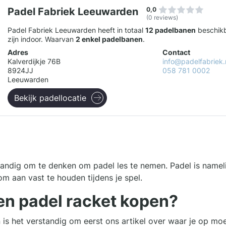
Padel Fabriek Leeuwarden
0,0
(0 reviews)
Padel Fabriek Leeuwarden heeft in totaal
12 padelbanen
beschikb
zijn indoor. Waarvan
2 enkel padelbanen
.
Adres
Contact
Kalverdijkje 76B
info@padelfabriek.
8924JJ
058 781 0002
Leeuwarden
Bekijk padellocatie
rstandig om te denken om padel les te nemen. Padel is namel
om aan vast te houden tijdens je spel.
en padel racket kopen?
 is het verstandig om eerst ons artikel over waar je op moe