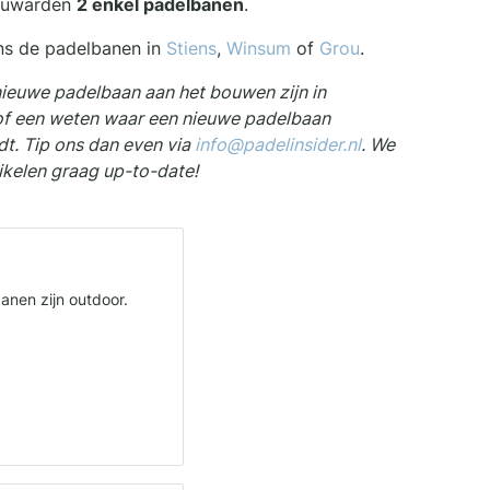
euwarden
2 enkel padelbanen
.
ns de padelbanen in
Stiens
,
Winsum
of
Grou
.
nieuwe padelbaan aan het bouwen zijn in
f een weten waar een nieuwe padelbaan
. Tip ons dan even via
info@padelinsider.nl
. We
ikelen graag up-to-date!
anen zijn outdoor.