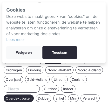
Cookies
Deze website maakt gebruik van "cookies" om de
website te laten functioneren, de website te helpen
analyseren om onze dienstverlening te verbeteren
of voor marketing doeleindes.
Lees meer
Weigeren
Toestaan
Drenthe
Flevoland
Friesland
Gelderland
Groningen
Limburg
Noord-Brabant
Noord-Holland
Overijssel
Zuid-Holland
Utrecht
Zeeland
Outdoor
Indoor
Overdekt buiten
Dubbel
Enkel
Mini
Verwacht