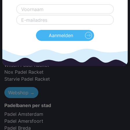
Padel Racket Merken
Adidas Padel Racket
Akkeron Padel Racket
Babolat Padel Racket
Black Crown Padel Racket
Aanmelden
Bullpadel Padel Racket
Dunlop Padel Racket
Dutch Padel Racket
Head Padel Racket
Wilson Padel Racket
Nox Padel Racket
Starvie Padel Racket
Webshop →
Padelbanen per stad
Padel Amsterdam
Padel Amersfoort
Padel Breda