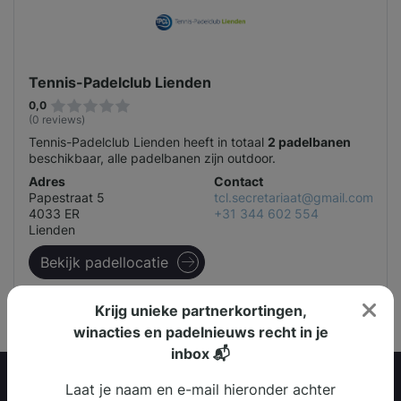
Tennis-Padelclub Lienden
0,0
(0 reviews)
Tennis-Padelclub Lienden heeft in totaal
2 padelbanen
beschikbaar, alle padelbanen zijn outdoor.
Adres
Contact
Papestraat 5
tcl.secretariaat@gmail.com
4033 ER
+31 344 602 554
Lienden
Bekijk padellocatie
Krijg unieke partnerkortingen,
winacties en padelnieuws recht in je
inbox 📬
Laat je naam en e-mail hieronder achter