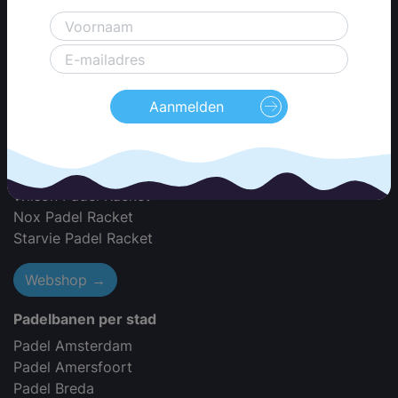
Adidas Padel Racket
Akkeron Padel Racket
Babolat Padel Racket
Black Crown Padel Racket
Aanmelden
Bullpadel Padel Racket
Dunlop Padel Racket
Dutch Padel Racket
Head Padel Racket
Wilson Padel Racket
Nox Padel Racket
Starvie Padel Racket
Webshop →
Padelbanen per stad
Padel Amsterdam
Padel Amersfoort
Padel Breda