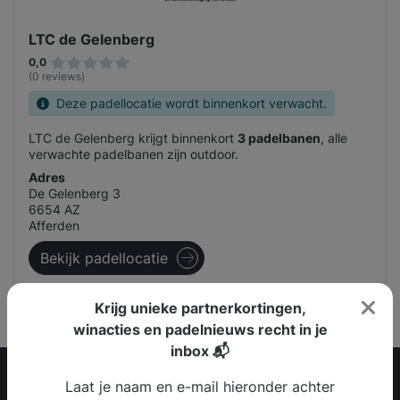
LTC de Gelenberg
0,0
(0 reviews)
Deze padellocatie wordt binnenkort verwacht.
LTC de Gelenberg krijgt binnenkort
3 padelbanen
, alle
verwachte padelbanen zijn outdoor.
Adres
De Gelenberg 3
6654 AZ
Afferden
Bekijk padellocatie
Krijg unieke partnerkortingen,
winacties en padelnieuws recht in je
inbox 📬
Laat je naam en e-mail hieronder achter
Padel Racket Merken