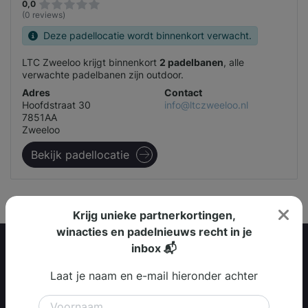
0,0
(0 reviews)
Deze padellocatie wordt binnenkort verwacht.
LTC Zweeloo krijgt binnenkort
2 padelbanen
, alle
verwachte padelbanen zijn outdoor.
Adres
Contact
Hoofdstraat 30
info@ltczweeloo.nl
7851AA
Zweeloo
Bekijk padellocatie
Krijg unieke partnerkortingen,
winacties en padelnieuws recht in je
inbox 📬
Padel Racket Merken
Laat je naam en e-mail hieronder achter
Adidas Padel Racket
Akkeron Padel Racket