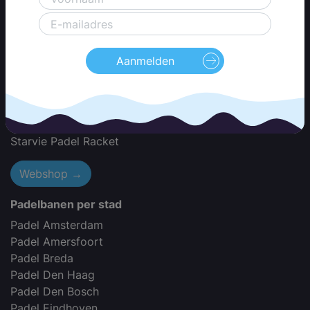
Babolat Padel Racket
Black Crown Padel Racket
Bullpadel Padel Racket
Dunlop Padel Racket
Aanmelden
Dutch Padel Racket
Head Padel Racket
Wilson Padel Racket
Nox Padel Racket
Starvie Padel Racket
Webshop →
Padelbanen per stad
Padel Amsterdam
Padel Amersfoort
Padel Breda
Padel Den Haag
Padel Den Bosch
Padel Eindhoven