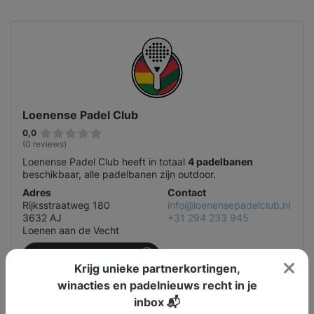
Loenense Padel Club
0,0
(0 reviews)
Loenense Padel Club heeft in totaal
4 padelbanen
beschikbaar, alle padelbanen zijn outdoor.
Adres
Contact
Rijksstraatweg 180
info@loenensepadelclub.nl
3632 AJ
+31 294 233 945
Loenen aan de Vecht
Bekijk padellocatie
Krijg unieke partnerkortingen,
winacties en padelnieuws recht in je
inbox 📬