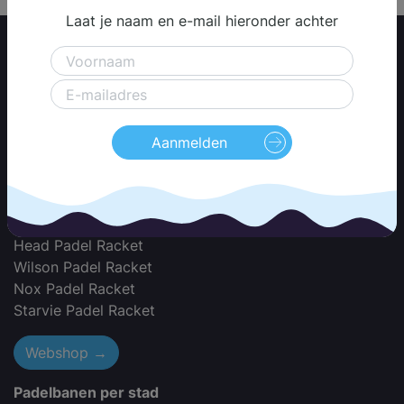
Laat je naam en e-mail hieronder achter
Padel Racket Merken
Adidas Padel Racket
Akkeron Padel Racket
Babolat Padel Racket
Aanmelden
Black Crown Padel Racket
Bullpadel Padel Racket
Dunlop Padel Racket
Dutch Padel Racket
Head Padel Racket
Wilson Padel Racket
Nox Padel Racket
Starvie Padel Racket
Webshop →
Padelbanen per stad