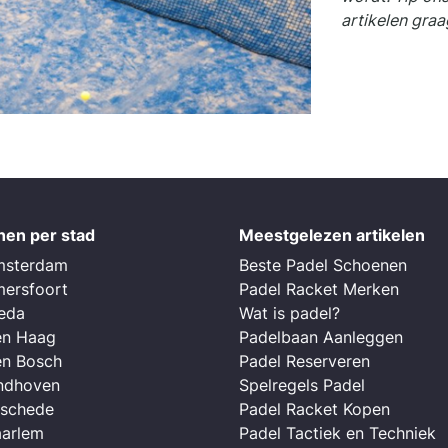
artikelen graa
nen per stad
Meestgelezen artikelen
msterdam
Beste Padel Schoenen
mersfoort
Padel Racket Merken
reda
Wat is padel?
en Haag
Padelbaan Aanleggen
en Bosch
Padel Reserveren
indhoven
Spelregels Padel
nschede
Padel Racket Kopen
aarlem
Padel Tactiek en Techniek