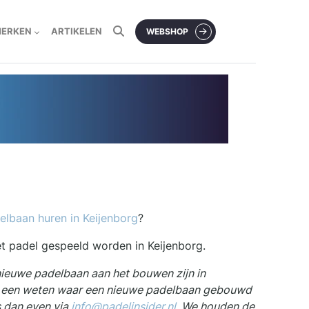
MERKEN
ARTIKELEN
WEBSHOP
elbaan huren in Keijenborg
?
et padel gespeeld worden in Keijenborg.
nieuwe padelbaan aan het bouwen zijn in
f een weten waar een nieuwe padelbaan gebouwd
s dan even via
info@padelinsider.nl
. We houden de