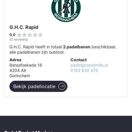
G.H.C. Rapid
0,0
(0 reviews)
G.H.C. Rapid heeft in totaal
2 padelbanen
beschikbaar,
alle padelbanen zijn outdoor.
Adres
Contact
Bataafsekade 16
padel@rapidmills.nl
4204 AX
0183 620 476
Gorinchem
Bekijk padellocatie