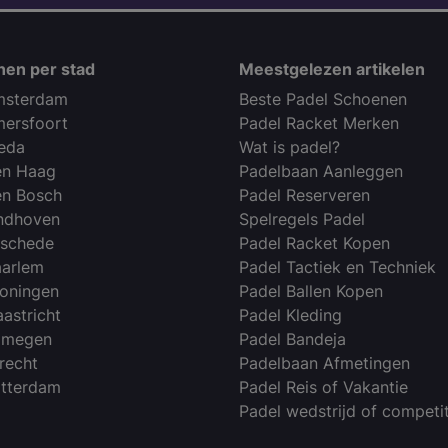
nen per stad
Meestgelezen artikelen
msterdam
Beste Padel Schoenen
mersfoort
Padel Racket Merken
reda
Wat is padel?
en Haag
Padelbaan Aanleggen
en Bosch
Padel Reserveren
indhoven
Spelregels Padel
nschede
Padel Racket Kopen
aarlem
Padel Tactiek en Techniek
roningen
Padel Ballen Kopen
astricht
Padel Kleding
ijmegen
Padel Bandeja
recht
Padelbaan Afmetingen
otterdam
Padel Reis of Vakantie
Padel wedstrijd of competit