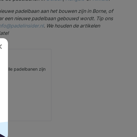
nieuwe padelbaan aan het bouwen zijn in Borne, of
r een nieuwe padelbaan gebouwd wordt. Tip ons
nfo@padelinsider.nl
. We houden de artikelen
ate!
r, alle padelbanen zijn
.nl