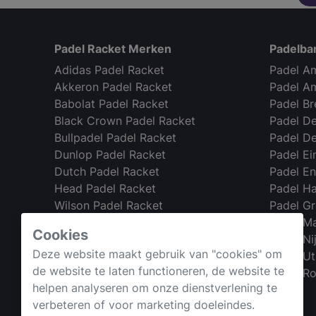
Padel Racket Merken
Padelba
Adidas Padel Racket
Padel A
Akkeron Padel Racket
Padel A
Babolat Padel Racket
Padel B
Black Crown Padel Racket
Padel D
Bullpadel Padel Racket
Padel D
Dunlop Padel Racket
Padel E
Dutch Padel Racket
Padel E
Head Padel Racket
Padel H
Wilson Padel Racket
Padel G
Nox Padel Racket
Padel Ma
Cookies
Starvie Padel Racket
Padel N
Deze website maakt gebruik van "cookies" om
Padel Ut
de website te laten functioneren, de website te
Webshop →
Padel R
helpen analyseren om onze dienstverlening te
verbeteren of voor marketing doeleindes.