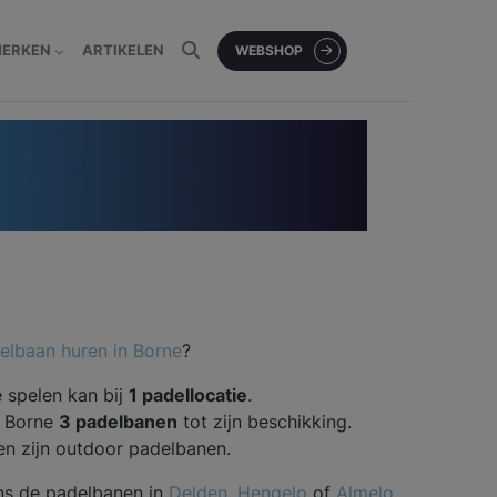
MERKEN
ARTIKELEN
WEBSHOP
elbaan huren in Borne
?
e spelen kan bij
1 padellocatie
.
t Borne
3 padelbanen
tot zijn beschikking.
en zijn outdoor padelbanen.
ns de padelbanen in
Delden
,
Hengelo
of
Almelo
.